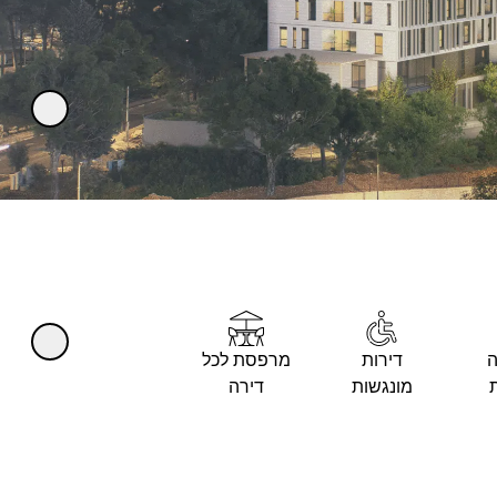
נגן/עצו
נגן/עצו
ה
דירות
מרפסת לכל
ת
מונגשות
דירה