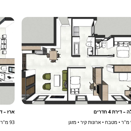
– דירת 4 חדרים
ארז – דירת 4
זגן
93 מ"ר • מטבח • ארונות קיר • מזגן