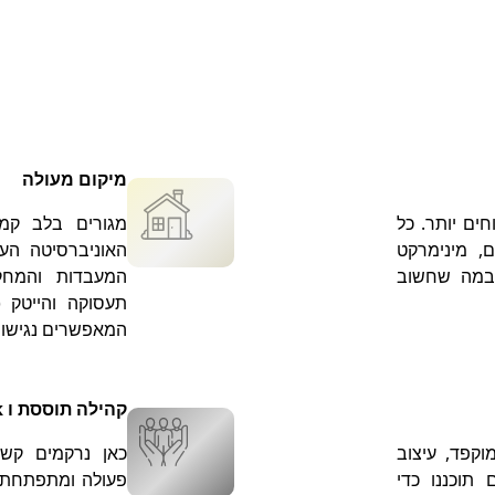
מיקום מעולה
ים יותר. כל
מגורים בלב קמ
, מינימרקט
האוניברסיטה הע
 במה שחשוב
המעבדות והמח
תעסוקה והייטק 
המאפשרים נגישות
קהילה תוססת ו Network מקצועי
נון מוקפד, עיצוב
כאן נרקמים קשרי
 תוכננו כדי
פעולה ומתפתחת ת