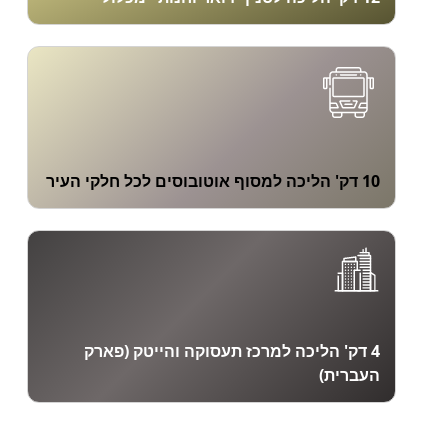
10 דק' הליכה למסוף אוטובוסים לכל חלקי העיר
4 דק' הליכה למרכז תעסוקה והייטק (פארק
העברית)
נפתחה ההרשמה
שירותים מפנקים, חיי
במקום אחד - בית ב